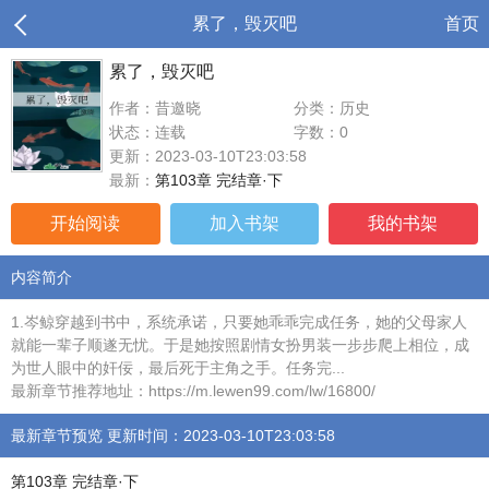
累了，毁灭吧
首页
累了，毁灭吧
作者：昔邀晓
分类：历史
状态：连载
字数：0
更新：2023-03-10T23:03:58
最新：
第103章 完结章·下
开始阅读
加入书架
我的书架
内容简介
1.岑鲸穿越到书中，系统承诺，只要她乖乖完成任务，她的父母家人
就能一辈子顺遂无忧。于是她按照剧情女扮男装一步步爬上相位，成
为世人眼中的奸佞，最后死于主角之手。任务完...
最新章节推荐地址：https://m.lewen99.com/lw/16800/
最新章节预览 更新时间：2023-03-10T23:03:58
第103章 完结章·下