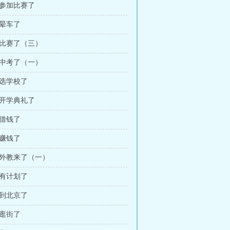
 参加比赛了
 晕车了
 比赛了（三）
 中考了（一）
 选学校了
 开学典礼了
 借钱了
 赚钱了
 外教来了（一）
 有计划了
 到北京了
 逛街了