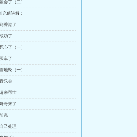
 聚会了（二）
和充值讲解：
 到香港了
 成功了
 死心了（一）
 买车了
 雪地靴（一）
 音乐会
 请来帮忙
 哥哥来了
 前兆
 自己处理