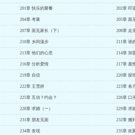
201章 快乐的聚餐
202章 吓
204章 考量
205章 
207章 面见家长（下）
208章 
210章 乡间漫步
211章 
213章 他们的心意
214章 
216章 分析爱情
217章 
219章 自信
220章 
222章 王雪婷
223章 
225章 互动？约会？
226章 
228章 求婚（一）
229章 
231章 朋友见面
232章 
234章 发现
235章 欢