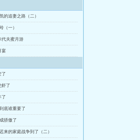
泽凯的追妻之路（二）
小玲（一）
马尔代夫蜜月游
月宴
变了
捉龙虾了
年了
 到底谁重要了
 成骄傲了
 迟来的家庭战争到了（二）