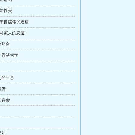
 知性美
 来自媒体的邀请
 司家人的态度
一个巧合
见，香港大学
上门的生意
虚传
装拍卖会
团年