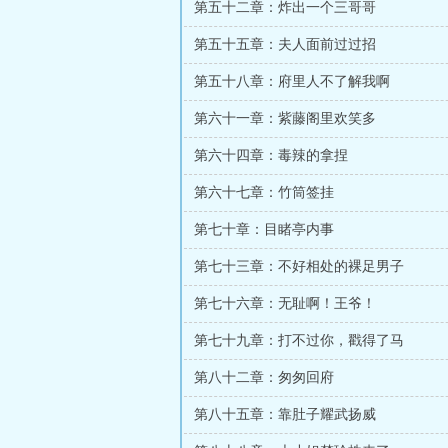
第五十二章：炸出一个三哥哥
第五十五章：夫人面前过过招
第五十八章：府里人不了解我啊
第六十一章：紫藤阁里欢笑多
第六十四章：毒辣的拿捏
第六十七章：竹筒签挂
第七十章：目睹亭内事
第七十三章：不好相处的裸足男子
第七十六章：无耻啊！王爷！
第七十九章：打不过你，戳得了马
第八十二章：匆匆回府
第八十五章：靠肚子耀武扬威