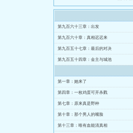
第九百六十三章：出发
第九百六十章：真相迟迟来
第九百五十七章：最后的对决
第九百五十四章：金主与城池
第一章：她来了
第四章：一枚鸡蛋可开杀戮
第七章：原来真是野种
第十章：那个男人的嘴脸
第十三章：唯有血能清真相