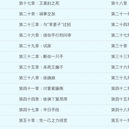
第十七章：王寡妇之死
第十八章
第二十章：祸事交加
第二十一
第二十三章：与“草婆子”过招
第二十四
第二十六章：借你手行刑问审
第二十七
第二十九章：试探
第三十章
第三十二章：断你一只手
第三十三
第三十五章：杀死王癞子
第三十六
第三十八章：徐姨娘
第三十九
第四十一章：讨要紫藤阁
第四十二
第四十四章：收俩丫鬟用用
第四十五
第四十七章：半日手段
第四十八
第五十章：凭一己之力得赏
第五十一