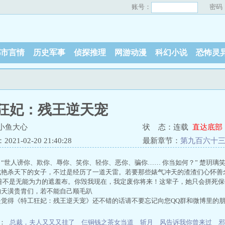
账号：
密码
都市言情
历史军事
侦探推理
网游动漫
科幻小说
恐怖灵
狂妃：残王逆天宠
小鱼大心
状 态：连载
直达底部
21-02-20 21:40:28
最新章节：
第九百六十
“世人谤你、欺你、辱你、笑你、轻你、恶你、骗你…… 你当如何？” 楚玥璃笑
成艳杀天下的女子，不过是经历了一道天雷。若要那些婊气冲天的渣渣们心怀善
善不是无能为力的遮羞布。你毁我现在，我定废你将来！这辈子，她只会拼死保
的天潢贵胄们，若不能自己顺毛趴
是觉得《特工狂妃：残王逆天宠》还不错的话请不要忘记向您QQ群和微博里的
籍：
总裁，夫人又又又挂了
仨铜钱之茶女当道
斩月
风告诉我你曾来过
邪