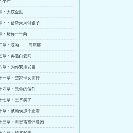
：小产
章：大获全胜
章：：借势乘风讨银子
章：赌你一千两
二章：哎呦…… 痛痛痛！
五章：再遇白云间
八章：为你安排妥当
十一章：楚家悍女霸行
十四章：致命的信件
十七章：王爷笑了
十章：被顾侯抓个正着
十三章：谢恩需投怀送抱
十六章：扶爷起来