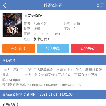
我要做阎罗
首页
我要做阎罗
作者：厄夜怪客
分类：言情
状态：连载
字数：0
更新：2021-01-01T18:01:00
最新：
新书已发！
开始阅读
加入书架
我的书架
内容简介
“大人，不好了！沿江三省灵异爆发！申请支援！”“什么？我得赶紧躲
起来……”“……大人，您身为阎罗难道不想振奋一下军心来个视察
吗？&rdquo
最新章节推荐地址：https://m.lewen99.com/lw/17492/
最新章节预览 更新时间：2021-01-01T18:01:00
新书已发！