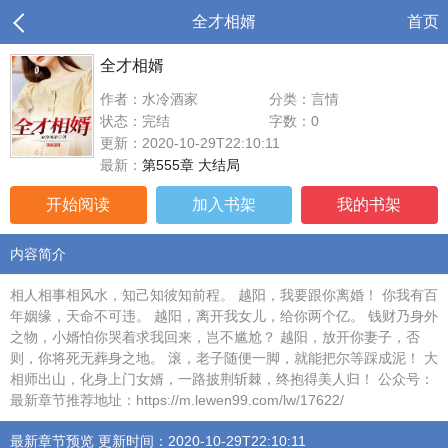
全才相婿
首页
全才相婿
作者：水冷酒家
分类：言情
状态：完结
字数：0
更新：2020-10-29T22:10:11
最新：
第555章 大结局
开始阅读
加入书架
我的书架
内容简介
相人相事相风水，知己知彼知前程。 越阳，我要跟你离婚！ 你我有百
年姻缘，天命不可违。 越阳，离开我女儿，给你两个亿。 钱财乃身外
之物，小婿怕你哭着求我回来，岂不尴尬？ 越阳，放开你妻子，否
则，你将死无葬身之地。 滚，老子随便一脚，就能把尔等踩成泥！ 大
相师出山，化身上门女婿，一路披荆斩棘，终抱得美人归！ 公众号：
最新章节推荐地址：https://m.lewen99.com/lw/17622/
最新章节预览 更新时间：2020-10-29T22:10:11