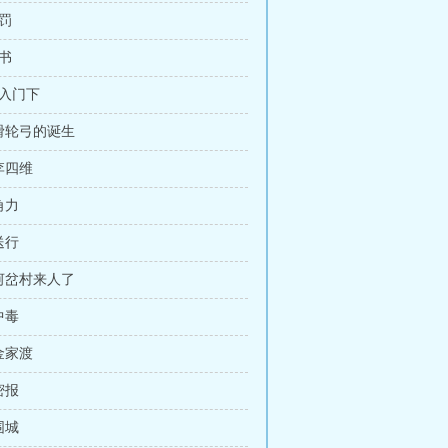
惩罚
授书
拜入门下
 滑轮弓的诞生
 李四维
角力
送行
 河岔村来人了
中毒
 金家渡
密报
围城