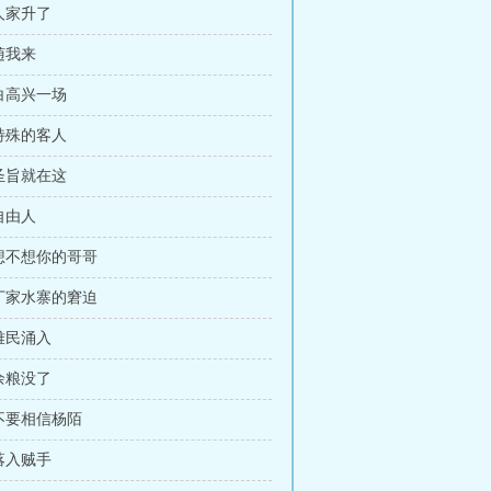
 人家升了
 随我来
 白高兴一场
 特殊的客人
 圣旨就在这
 自由人
 想不想你的哥哥
 丁家水寨的窘迫
 难民涌入
 余粮没了
 不要相信杨陌
 落入贼手