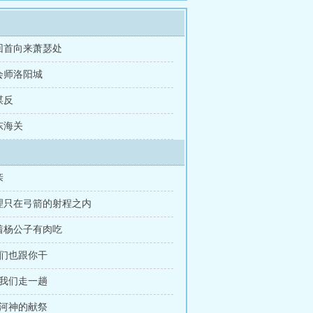
 回首向来萧瑟处
 会师洛阳城
谋反
 东海关
亲
真理只在弓箭的射程之内
跟着杨公子有肉吃
我们也跟你干
跟我们走一趟
给河神的献祭