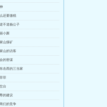
河神
怎么还要缴税
大逆不道杨公子
俏丽小厮
冷家山煤矿
冷家山的访客
商会的密谋
声东击西的三当家
李菲菲
河岔台
县尊的建议
客商们的竞争