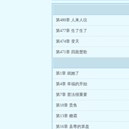
第480章 人来人往
第477章 生了生了
第474章 变天
第471章 四面楚歌
第1章 就她了
第4章 幸福的开始
第7章 普法很重要
第10章 贵鱼
第13章 糖霜
第16章 县尊的算盘