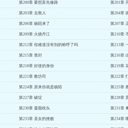
第200章 要想富先修路
第201章
第203章 去救人
第204章
第206章 杨陌来了
第207章
第209章 火烧丹江
第210章
第212章 你难道没有别的称呼了吗
第213章
第215章 查封
第216章
第218章 好使的身份
第219章
第221章 教坊司
第222章
第224章 原来你就是杨陌
第225章
第227章 破绽
第228章
第230章 凝脂枕头
第231章 
第233章 圣女的挫败
第234章