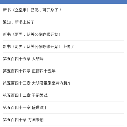
新书《立皇帝》已肥，可开杀了！
通知，新书上传了
新书《两界：从关公像睁眼开始》
新书《两界：从关公像睁眼开始》上传了
第五百四十五章 大结局
第五百四十四章 正德四十五年
第五百四十三章 大明君臣乘坐蒸汽机车
第五百四十二章 子嗣繁茂
第五百四十一章 盛世滋丁
第五百四十章 万国来朝