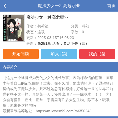
魔法少女一种高危职业
首页
魔法少女一种高危职业
作者：初荷笙
分类：科幻
状态：连载
字数：0
更新：2025-08-15T16:08:23
最新：
第251章 活着，要活下去（四）
开始阅读
加入书架
我的书架
内容简介
（这是一个终将成为光的少女的成长故事）因为梅希恬的愿望，陈草
木带着自己的记忆回到了过去。在不久后，她成功的许下了愿望签订
契约成为了魔法少女。只不过她总有种感觉，好像这一世的世界和前
世有些不太一样。直到某一天，怪兽出现了——陈草木：！！！为什
么会有怪兽！丘比：正常，宇宙里有许多大型生物。陈草木：哦哦
哦，原来是这样的吗
最新章节推荐地址：https://m.lewen99.com/lw/35024/